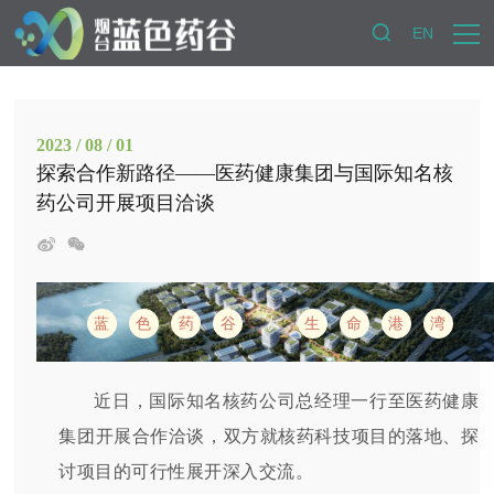
EN
2023 / 08 / 01
探索合作新路径——医药健康集团与国际知名核
药公司开展项目洽谈
/
蓝
色
药
谷
生
命
港
湾
近日，国际知名核药公司总经理一行至医药健康
集团开展合作洽谈，双方就核药科技项目的落地、探
讨项目的可行性展开深入交流。